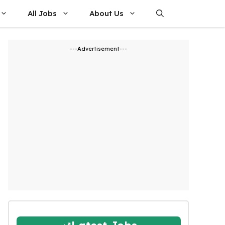
All Jobs
About Us
---Advertisement---