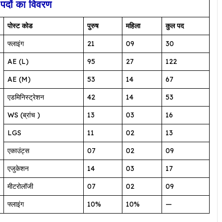
 पदों का विवरण
पोस्ट कोड
पुरुष
महिला
कुल पद
फ्लाइंग
21
09
30
AE (L)
95
27
122
AE (M)
53
14
67
एडमिनिस्ट्रेशन
42
14
53
WS (ब्रांच )
13
03
16
LGS
11
02
13
एकाउंट्स
07
02
09
एजुकेशन
14
03
17
मीटरोलॉजी
07
02
09
फ्लाइंग
10%
10%
—